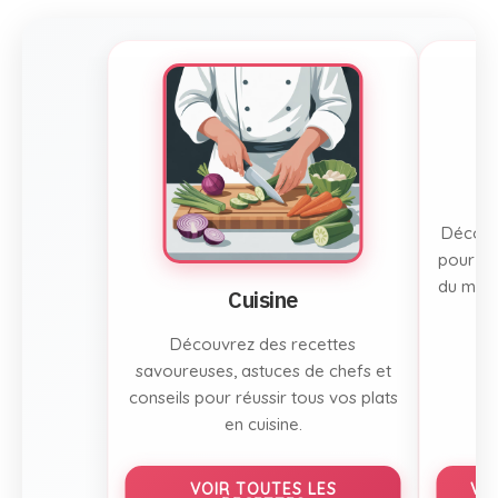
Découvr
pour to
du mont
Cuisine
Découvrez des recettes
savoureuses, astuces de chefs et
conseils pour réussir tous vos plats
en cuisine.
VOIR TOUTES LES
VO