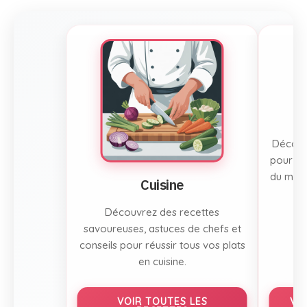
Découvr
pour to
du mont
Cuisine
Découvrez des recettes
savoureuses, astuces de chefs et
conseils pour réussir tous vos plats
en cuisine.
VOIR TOUTES LES
VO