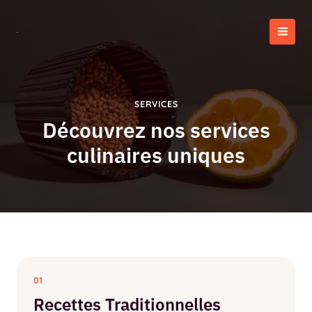
Aller
au
contenu
MAI
MEN
SERVICES
Découvrez nos services
culinaires uniques
01
Recettes Traditionnelles