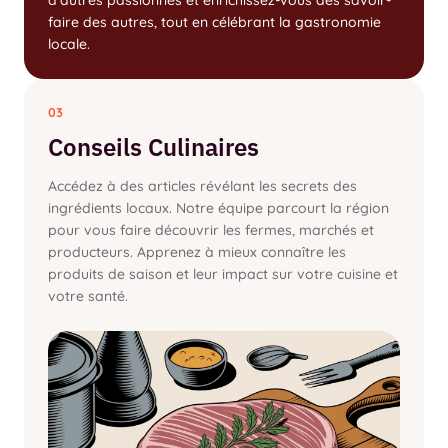
d’autres passionnés et enrichissez-vous des savoir-
faire des autres, tout en célébrant la gastronomie
locale.
03
Conseils Culinaires
Accédez à des articles révélant les secrets des
ingrédients locaux. Notre équipe parcourt la région
pour vous faire découvrir les fermes, marchés et
producteurs. Apprenez à mieux connaître les
produits de saison et leur impact sur votre cuisine et
votre santé.