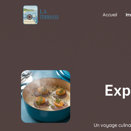
Aller
au
Accueil
Im
contenu
Exp
Un voyage culinai