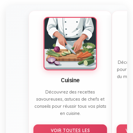
Découvr
pour to
du mont
Cuisine
Découvrez des recettes
savoureuses, astuces de chefs et
conseils pour réussir tous vos plats
en cuisine.
VOIR TOUTES LES
VO