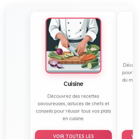
Découvr
pour to
du mont
Cuisine
Découvrez des recettes
savoureuses, astuces de chefs et
conseils pour réussir tous vos plats
en cuisine.
VOIR TOUTES LES
VO