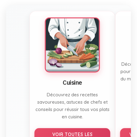
Découvr
pour to
du mont
Cuisine
Découvrez des recettes
savoureuses, astuces de chefs et
conseils pour réussir tous vos plats
en cuisine.
VOIR TOUTES LES
VO