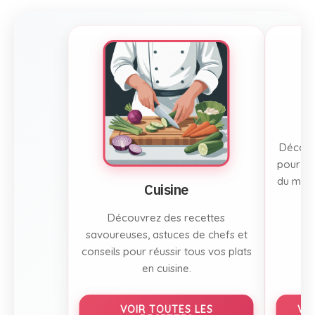
Découvr
pour to
du mont
Cuisine
Découvrez des recettes
savoureuses, astuces de chefs et
conseils pour réussir tous vos plats
en cuisine.
VOIR TOUTES LES
VO