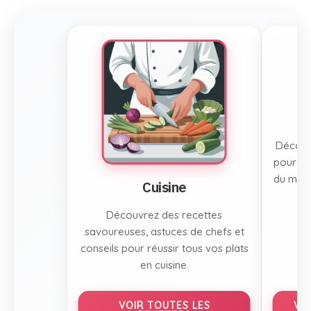
Découvr
pour to
du mont
Cuisine
Découvrez des recettes
savoureuses, astuces de chefs et
conseils pour réussir tous vos plats
en cuisine.
VOIR TOUTES LES
VO