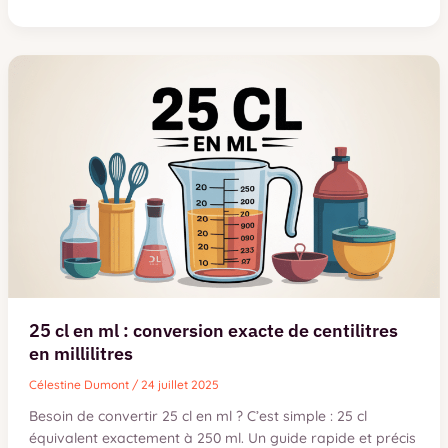
de
sanglier
:
recette
traditionnelle
et
secrets
de
préparation
25 cl en ml : conversion exacte de centilitres
en millilitres
Célestine Dumont
/
24 juillet 2025
Besoin de convertir 25 cl en ml ? C’est simple : 25 cl
équivalent exactement à 250 ml. Un guide rapide et précis