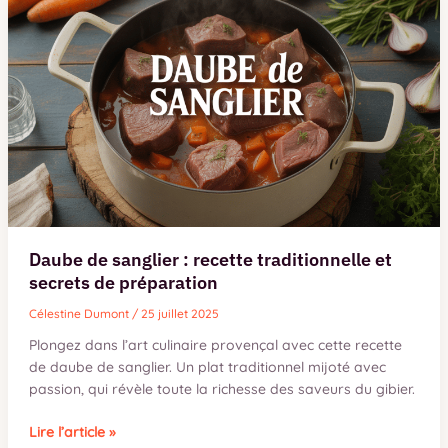
la
cocotte
minute
:
temps
précis
et
méthode
infaillible
Daube de sanglier : recette traditionnelle et
secrets de préparation
Célestine Dumont
/
25 juillet 2025
Plongez dans l’art culinaire provençal avec cette recette
de daube de sanglier. Un plat traditionnel mijoté avec
passion, qui révèle toute la richesse des saveurs du gibier.
Daube
Lire l’article »