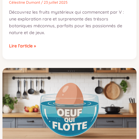
Célestine Dumont
/
23 juillet 2025
Découvrez les fruits mystérieux qui commencent par V :
une exploration rare et surprenante des trésors
botaniques méconnus, parfaits pour les passionnés de
nature et de jeux.
Fruits
Lire l’article »
en
V
:
liste
complète
et
caractéristiques
des
fruits
commençant
par
V