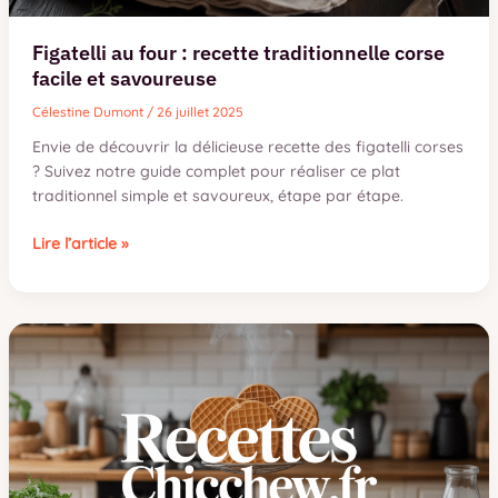
Figatelli au four : recette traditionnelle corse
facile et savoureuse
Célestine Dumont
/
26 juillet 2025
Envie de découvrir la délicieuse recette des figatelli corses
? Suivez notre guide complet pour réaliser ce plat
traditionnel simple et savoureux, étape par étape.
Figatelli
Lire l’article »
au
four
:
recette
traditionnelle
corse
facile
et
savoureuse