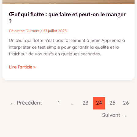
Œuf qui flotte : que faire et peut-on le manger
?
Célestine Dumont
/
23 juillet 2025
Un œuf qui flotte n’est pas forcément à jeter. Apprenez à
interpréter ce test simple pour garantir la qualité et la
fraîcheur de vos œufs en quelques secondes.
Œuf
Lire l’article »
qui
flotte
:
que
faire
←
Précédent
1
…
23
24
25
26
et
peut-
Suivant
→
on
le
manger