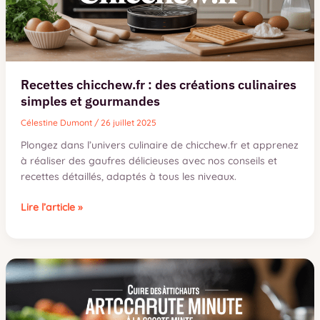
Recettes chicchew.fr : des créations culinaires
simples et gourmandes
Célestine Dumont
/
26 juillet 2025
Plongez dans l’univers culinaire de chicchew.fr et apprenez
à réaliser des gaufres délicieuses avec nos conseils et
recettes détaillés, adaptés à tous les niveaux.
Recettes
Lire l’article »
chicchew.fr
:
des
créations
culinaires
simples
et