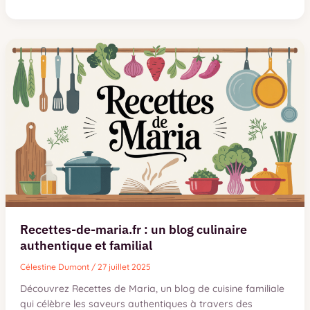
d’hydromel
maison
facile
:
préparation
en
10
étapes
Recettes-de-maria.fr : un blog culinaire
authentique et familial
Célestine Dumont
/
27 juillet 2025
Découvrez Recettes de Maria, un blog de cuisine familiale
qui célèbre les saveurs authentiques à travers des