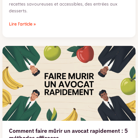
recettes savoureuses et accessibles, des entrées aux
desserts.
Recettes-
Lire l’article »
de-
maria.fr
:
un
blog
culinaire
authentique
et
familial
Comment faire mûrir un avocat rapidement : 5
méthodes efficaces