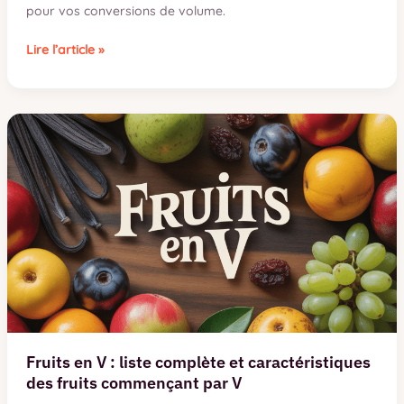
pour vos conversions de volume.
25
Lire l’article »
cl
en
ml
:
conversion
exacte
de
centilitres
en
millilitres
Fruits en V : liste complète et caractéristiques
des fruits commençant par V