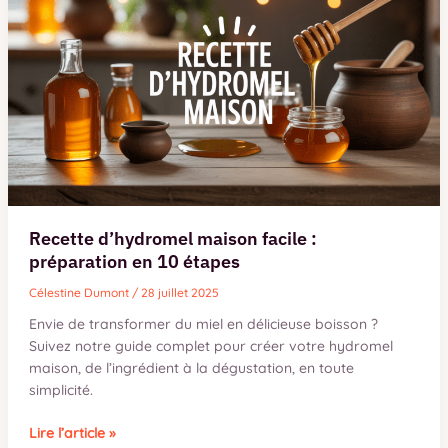
Recette d’hydromel maison facile :
préparation en 10 étapes
Célestine Dumont
/
28 juillet 2025
Envie de transformer du miel en délicieuse boisson ?
Suivez notre guide complet pour créer votre hydromel
maison, de l’ingrédient à la dégustation, en toute
simplicité.
Recette
Lire l’article »