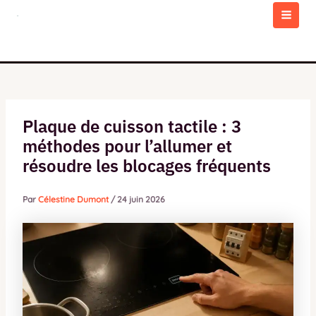
Aller
au
MAI
contenu
MEN
Plaque de cuisson tactile : 3
méthodes pour l’allumer et
résoudre les blocages fréquents
Par
Célestine Dumont
/
24 juin 2026