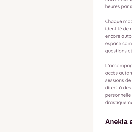
heures par 
Chaque modul
identité de 
encore auto
espace comm
questions e
L’accompagn
accès auton
sessions de 
direct à de
personnelle 
drastiquemen
Anekia e