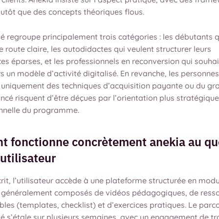
lutôt que des concepts théoriques flous.
sé regroupe principalement trois catégories : les débutants 
de route claire, les autodidactes qui veulent structurer leurs
es éparses, et les professionnels en reconversion qui souhai
s un modèle d’activité digitalisé. En revanche, les personnes
 uniquement des techniques d’acquisition payante ou du gr
cé risquent d’être déçues par l’orientation plus stratégique
nnelle du programme.
 fonctionne concrètement anekia au qu
utilisateur
crit, l’utilisateur accède à une plateforme structurée en mod
, généralement composés de vidéos pédagogiques, de ress
les (templates, checklist) et d’exercices pratiques. Le parc
s’étale sur plusieurs semaines, avec un engagement de tro