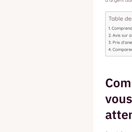
d’argent da
Table de
Comprendr
Avis sur a
Prix d’ane
Comparer 
Comp
vous
atte