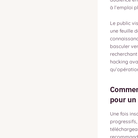
à l’emploi p
Le public vi
une feuille 
connaissanc
basculer ver
recherchant
hacking avan
qu’opératio
Comment
pour un 
Une fois ins
progressifs
téléchargeab
recommandé 