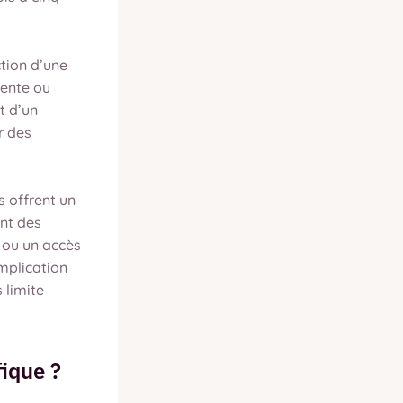
ction d’une
vente ou
t d’un
r des
 offrent un
nt des
x ou un accès
mplication
 limite
fique ?