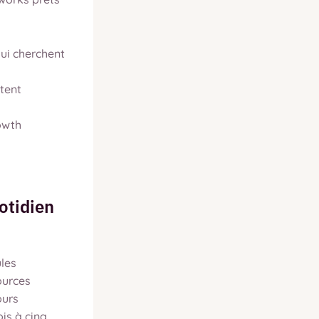
qui cherchent
tent
owth
otidien
ules
ources
ours
is à cinq