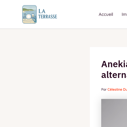
Aller
au
Accueil
Im
contenu
Anekia
altern
Par
Célestine 