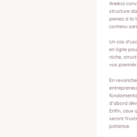
Anekia conv
structure da
peinez à la 
contenu san
Un cas d’usa
en ligne pou
niche, stru
vos premiè
En revanche,
entrepreneur
fondamentau
d’abord dév
Enfin, ceux 
seront frust
patience.