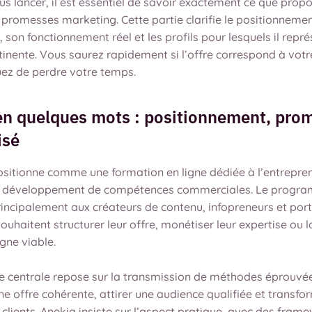
s lancer, il est essentiel de savoir exactement ce que prop
 promesses marketing. Cette partie clarifie le positionneme
on fonctionnement réel et les profils pour lesquels il repr
tinente. Vous saurez rapidement si l’offre correspond à votr
uez de perdre votre temps.
en quelques mots : positionnement, pro
isé
ositionne comme une formation en ligne dédiée à l’entrepre
 au développement de compétences commerciales. Le progr
rincipalement aux créateurs de contenu, infopreneurs et por
souhaitent structurer leur offre, monétiser leur expertise ou 
igne viable.
 centrale repose sur la transmission de méthodes éprouvé
ne offre cohérente, attirer une audience qualifiée et transfo
clients. Anekia insiste sur l’aspect pratique, avec des fram