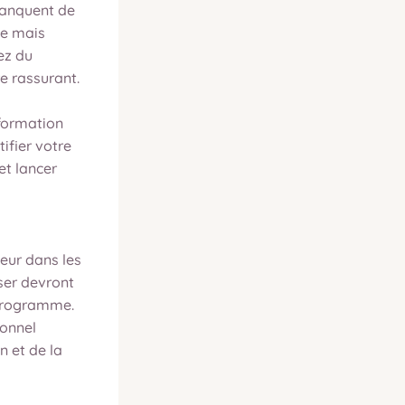
manquent de
se mais
ez du
e rassurant.
 formation
ifier votre
et lancer
s
eur dans les
ser devront
 programme.
sonnel
n et de la