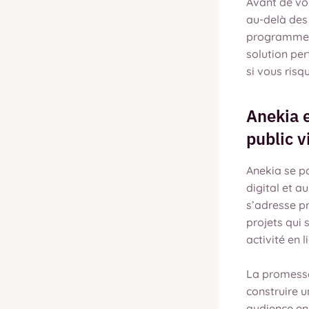
Avant de vou
au-delà des
programme, s
solution per
si vous risq
Anekia 
public v
Anekia se p
digital et
s’adresse p
projets qui 
activité en l
La promesse
construire u
audience en 