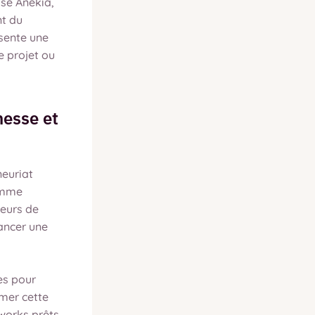
ose Anekia,
nt du
ésente une
e projet ou
messe et
neuriat
amme
teurs de
lancer une
es pour
rmer cette
eworks prêts