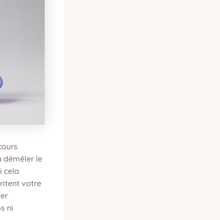
cours
à démêler le
i cela
ritent votre
der
s ni