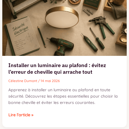
Installer un luminaire au plafond : évitez
l’erreur de cheville qui arrache tout
Célestine Dumont
/
14 mai 2026
Apprenez à installer un luminaire au plafond en toute
sécurité. Découvrez les étapes essentielles pour choisir la
bonne cheville et éviter les erreurs courantes.
Installer
Lire l’article »
un
luminaire