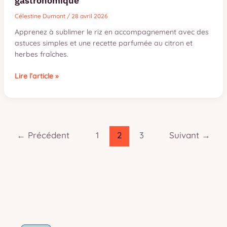
gastronomique
Célestine Dumont
/
28 avril 2026
Apprenez à sublimer le riz en accompagnement avec des
astuces simples et une recette parfumée au citron et
herbes fraîches.
Riz
Lire l’article »
en
accompagnement
:
3
techniques
←
Précédent
1
2
3
Suivant
→
pour
transformer
un
grain
fade
en
garniture
gastronomique