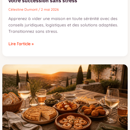
votre succession sans stress
Célestine Dumont
/
2 mai 2026
Apprenez à vider une maison en toute sérénité avec des
conseils juridiques, logistiques et des solutions adaptées.
Transitionnez sans stress.
Vider
Lire l’article »
une
maison
:
4
étapes
clés
pour
gérer
votre
succession
sans
stress