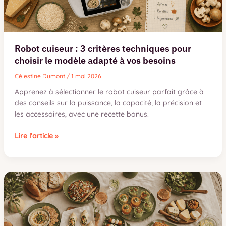
sa
tortilla
Robot cuiseur : 3 critères techniques pour
choisir le modèle adapté à vos besoins
Célestine Dumont
/
1 mai 2026
Apprenez à sélectionner le robot cuiseur parfait grâce à
des conseils sur la puissance, la capacité, la précision et
les accessoires, avec une recette bonus.
Robot
Lire l’article »
cuiseur
:
3
critères
techniques
pour
choisir
le