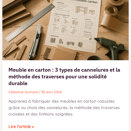
comment
organiser
un
buffet
gourmand
sans
passer
sa
soirée
en
cuisine
Meuble en carton : 3 types de cannelures et la
méthode des traverses pour une solidité
durable
Célestine Dumont
/
30 avril 2026
Apprenez à fabriquer des meubles en carton robustes
grâce au choix des cannelures, la méthode des traverses
croisées et des finitions soignées.
Meuble
Lire l’article »