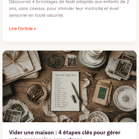
Découvrez 4 bricolages de Noël adaptés aux enfants de 2
ans, sans ciseaux, pour stimuler leur motricité et éveil
sensoriel en toute sécurité.
Bricolage
Lire l’article »
de
Noël
pour
enfant
de
2
ans
:
4
méthodes
simples
pour
créer
sans
ciseaux
Vider une maison : 4 étapes clés pour gérer