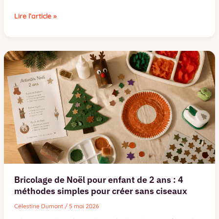
Fabriquer
Lire l’article »
un
meuble
en
palette
:
3
règles
de
sécurité
et
4
étapes
pour
un
résultat
Bricolage de Noël pour enfant de 2 ans : 4
professionnel
méthodes simples pour créer sans ciseaux
Célestine Dumont
/
5 mai 2026