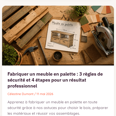
au
plafond
:
évitez
l’erreur
de
cheville
qui
arrache
tout
Fabriquer un meuble en palette : 3 règles de
sécurité et 4 étapes pour un résultat
professionnel
Célestine Dumont
/
11 mai 2026
Apprenez à fabriquer un meuble en palette en toute
sécurité grâce à nos astuces pour choisir le bois, préparer
les matériaux et réussir vos assemblages.