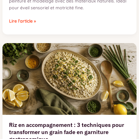
peinture et modelage avec des matériaux naturels. Idéal
pour éveil sensoriel et motricité fine.
Bricolage
Lire l’article »
d’automne
en
maternelle
:
3
techniques
créatives
et
4
matériaux
naturels
à
collecter
Riz en accompagnement : 3 techniques pour
transformer un grain fade en garniture