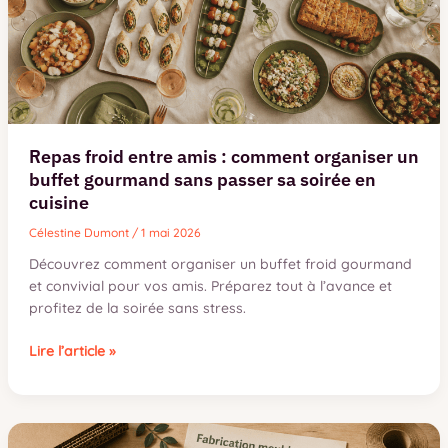
modèle
adapté
à
vos
besoins
Repas froid entre amis : comment organiser un
buffet gourmand sans passer sa soirée en
cuisine
Célestine Dumont
/
1 mai 2026
Découvrez comment organiser un buffet froid gourmand
et convivial pour vos amis. Préparez tout à l’avance et
profitez de la soirée sans stress.
Repas
Lire l’article »
froid
entre
amis
: