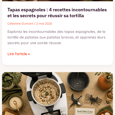
Tapas espagnoles : 4 recettes incontournables
et les secrets pour réussir sa tortilla
Célestine Dumont
/
2 mai 2026
Explorez les incontournables des tapas espagnoles, de la
tortilla de patatas aux patatas bravas, et apprenez leurs
secrets pour une soirée réussie.
Tapas
Lire l’article »
espagnoles
:
4
recettes
incontournables
et
les
secrets
pour
réussir