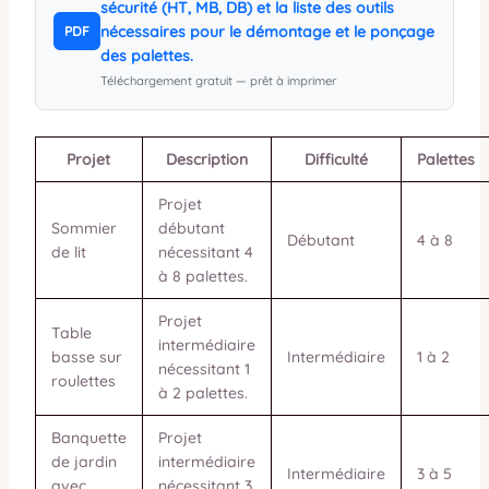
sécurité (HT, MB, DB) et la liste des outils
nécessaires pour le démontage et le ponçage
PDF
des palettes.
Téléchargement gratuit — prêt à imprimer
Projet
Description
Difficulté
Palettes
Projet
Sommier
débutant
Débutant
4 à 8
de lit
nécessitant 4
à 8 palettes.
Projet
Table
intermédiaire
basse sur
Intermédiaire
1 à 2
nécessitant 1
roulettes
à 2 palettes.
Banquette
Projet
de jardin
intermédiaire
Intermédiaire
3 à 5
avec
nécessitant 3