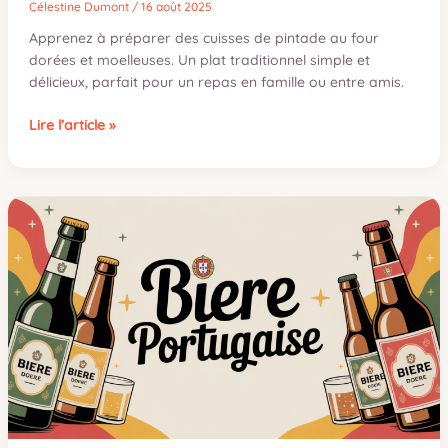
Célestine Dumont
/
16 août 2025
Apprenez à préparer des cuisses de pintade au four
dorées et moelleuses. Un plat traditionnel simple et
délicieux, parfait pour un repas en famille ou entre amis.
Cuisses
Lire l’article »
de
pintade
au
four
:
recette
facile
et
savoureuse