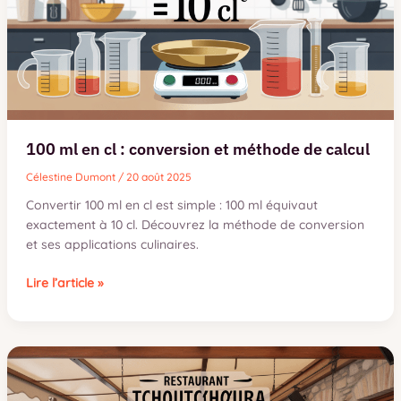
de
calcul
100 ml en cl : conversion et méthode de calcul
Célestine Dumont
/
20 août 2025
Convertir 100 ml en cl est simple : 100 ml équivaut
exactement à 10 cl. Découvrez la méthode de conversion
et ses applications culinaires.
100
Lire l’article »
ml
en
cl
:
conversion
et