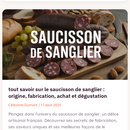
sur
le
restaurant
tchoutchoura
à
grenoble
:
cuisine,
avis
et
infos
pratiques
tout savoir sur le saucisson de sanglier :
origine, fabrication, achat et dégustation
Célestine Dumont
/
17 août 2025
Plongez dans l’univers du saucisson de sanglier, un délice
artisanal français. Découvrez ses secrets de fabrication,
ses saveurs uniques et ses meilleures façons de le