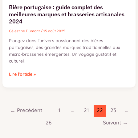
Bière portugaise : guide complet des
meilleures marques et brasseries artisanales
2024
Célestine Dumont
/
15 août 2025
Plongez dans l’univers passionnant des bières
portugaises, des grandes marques traditionnelles aux
micro-brasseries émergentes. Un voyage gustatif et
culturel.
Bière
Lire l’article »
portugaise
:
guide
complet
des
←
Précédent
1
…
21
22
23
…
meilleures
marques
26
Suivant
→
et
brasseries