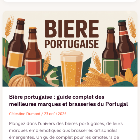
:
guide
d’achat
et
utilisation
pour
débutants
Bière portugaise : guide complet des
meilleures marques et brasseries du Portugal
Célestine Dumont
/
23 août 2025
Plongez dans l’univers des bières portugaises, de leurs
marques emblématiques aux brasseries artisanales
émergentes. Un guide complet pour les amateurs de