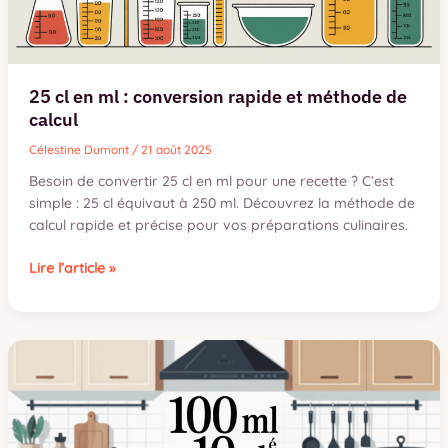
25 cl en ml : conversion rapide et méthode de
calcul
Célestine Dumont
/
21 août 2025
Besoin de convertir 25 cl en ml pour une recette ? C’est
simple : 25 cl équivaut à 250 ml. Découvrez la méthode de
calcul rapide et précise pour vos préparations culinaires.
25
Lire l’article »
cl
en
ml
:
conversion
rapide
et
méthode