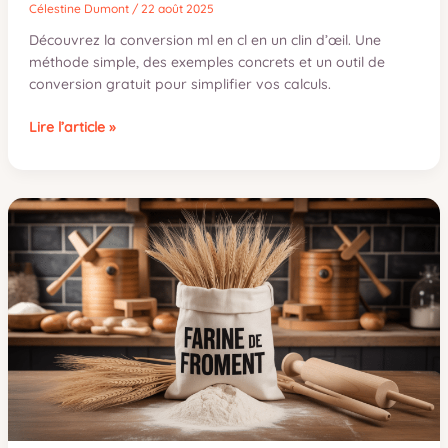
Célestine Dumont
/
22 août 2025
Découvrez la conversion ml en cl en un clin d’œil. Une
méthode simple, des exemples concrets et un outil de
conversion gratuit pour simplifier vos calculs.
Conversion
Lire l’article »
ml
en
cl
:
guide
complet
et
convertisseur
gratuit