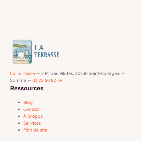
artisanales
2024
La Terrasse
—
2 Pl. des Pilotes, 80230 Saint-Valery-sur-
Somme
—
03 22 60 82 69
Ressources
Blog
Contact
À propos
Services
Plan de site