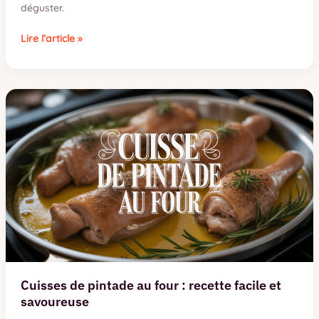
déguster.
tout
Lire l’article »
savoir
sur
le
saucisson
de
sanglier
:
origine,
fabrication,
achat
et
dégustation
Cuisses de pintade au four : recette facile et
savoureuse