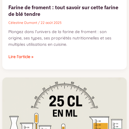
Farine de froment : tout savoir sur cette farine
de blé tendre
Célestine Dumont
/
22 août 2025
Plongez dans l’univers de la farine de froment : son
origine, ses types, ses propriétés nutritionnelles et ses
multiples utilisations en cuisine.
Farine
Lire l’article »
de
froment
:
tout
savoir
sur
cette
farine
de
blé
tendre