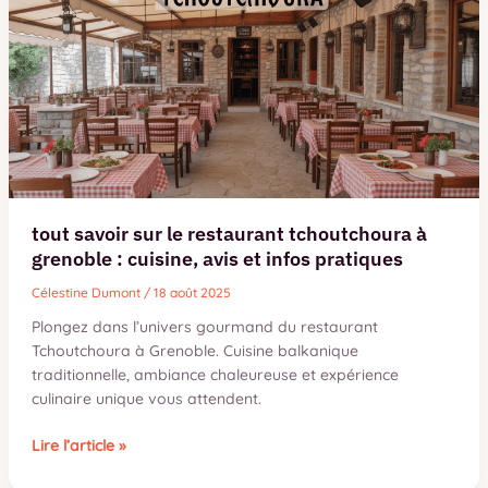
méthode
de
calcul
tout savoir sur le restaurant tchoutchoura à
grenoble : cuisine, avis et infos pratiques
Célestine Dumont
/
18 août 2025
Plongez dans l’univers gourmand du restaurant
Tchoutchoura à Grenoble. Cuisine balkanique
traditionnelle, ambiance chaleureuse et expérience
culinaire unique vous attendent.
tout
Lire l’article »
savoir