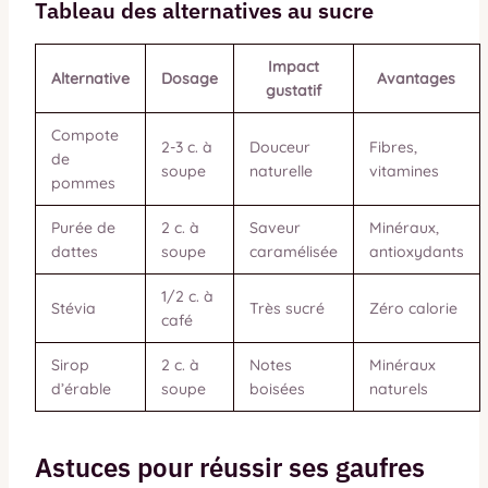
Tableau des alternatives au sucre
Impact
Alternative
Dosage
Avantages
gustatif
Compote
2-3 c. à
Douceur
Fibres,
de
soupe
naturelle
vitamines
pommes
Purée de
2 c. à
Saveur
Minéraux,
dattes
soupe
caramélisée
antioxydants
1/2 c. à
Stévia
Très sucré
Zéro calorie
café
Sirop
2 c. à
Notes
Minéraux
d’érable
soupe
boisées
naturels
Astuces pour réussir ses gaufres