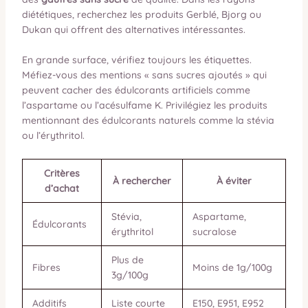
diététiques, recherchez les produits Gerblé, Bjorg ou
Dukan qui offrent des alternatives intéressantes.
En grande surface, vérifiez toujours les étiquettes.
Méfiez-vous des mentions « sans sucres ajoutés » qui
peuvent cacher des édulcorants artificiels comme
l’aspartame ou l’acésulfame K. Privilégiez les produits
mentionnant des édulcorants naturels comme la stévia
ou l’érythritol.
Critères
À rechercher
À éviter
d’achat
Stévia,
Aspartame,
Édulcorants
érythritol
sucralose
Plus de
Fibres
Moins de 1g/100g
3g/100g
Additifs
Liste courte
E150, E951, E952