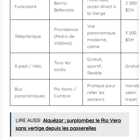
Barrio
2 000
Funiculaire
accès direct à
Bellavista
$CH
la Vierge
Vue
Providencia
panoramique,
3 200
Téléphérique
(Pedro de
moderne,
$CH
Valdivia)
calme
Gratuit,
Tous les
À pied / Vélo
sportif,
Gratui
accès
flexible
Pratique pour
Variab
Bus
Pio Nono /
relier les
selon
panoramiques
Cumbre
secteurs
trajet
LIRE AUSSI
Alquézar : surplombez le Rio Vero
sans vertige depuis les passerelles