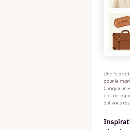
Une fois vo
pour le mar
Chaque unive
pas de copie
qui vous re
Inspira