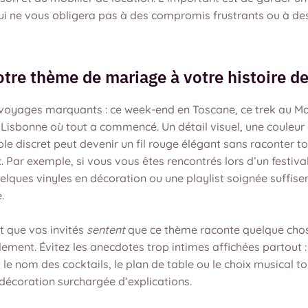
i ne vous obligera pas à des compromis frustrants ou à d
otre thème de mariage à votre histoire d
voyages marquants : ce week-end en Toscane, ce trek au Ma
Lisbonne où tout a commencé. Un détail visuel, une couleu
e discret peut devenir un fil rouge élégant sans raconter t
c. Par exemple, si vous vous êtes rencontrés lors d’un festiva
lques vinyles en décoration ou une playlist soignée suffise
.
st que vos invités
sentent
que ce thème raconte quelque chos
ment. Évitez les anecdotes trop intimes affichées partout : 
 le nom des cocktails, le plan de table ou le choix musical t
décoration surchargée d’explications.