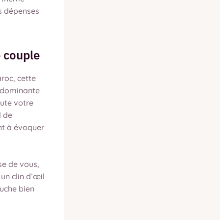
es dépenses
e couple
roc, cette
r dominante
oute votre
l de
nt à évoquer
e de vous,
un clin d’œil
ouche bien