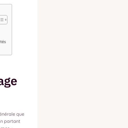
tés
iage
générale que
En partant