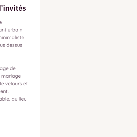
’invités
e
ant urbain
minimaliste
vous dessus
iage de
un mariage
le velours et
ent.
ble, au lieu