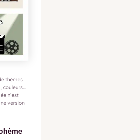
 de thèmes
, couleurs…
dée n’est
une version
bohème