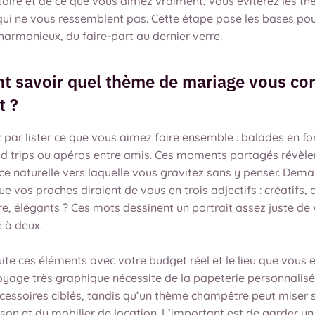
toire et de ce que vous aimez vraiment, vous éviterez les t
ui ne vous ressemblent pas. Cette étape pose les bases pour
armonieux, du faire-part au dernier verre.
 savoir quel thème de mariage vous co
t ?
ar lister ce que vous aimez faire ensemble : balades en for
d trips ou apéros entre amis. Ces moments partagés révèle
e naturelle vers laquelle vous gravitez sans y penser. Dem
ue vos proches diraient de vous en trois adjectifs : créatifs, d
ure, élégants ? Ces mots dessinent un portrait assez juste de
 à deux.
ite ces éléments avec votre budget réel et le lieu que vous 
yage très graphique nécessite de la papeterie personnalisé
cessoires ciblés, tandis qu’un thème champêtre peut miser 
ison et du mobilier de location. L’important est de garder u