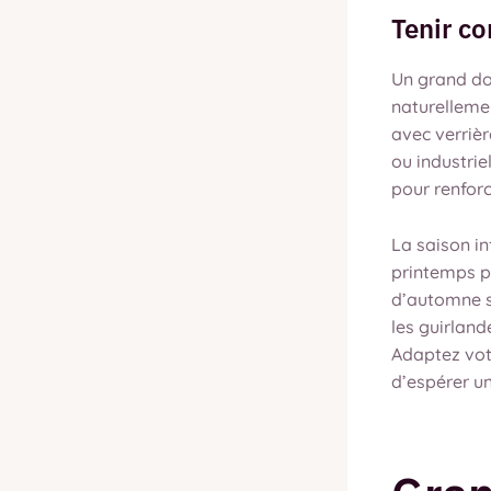
Tenir co
Un grand do
naturelleme
avec verrièr
ou industrie
pour renfor
La saison in
printemps pe
d’automne se
les guirlan
Adaptez votr
d’espérer un