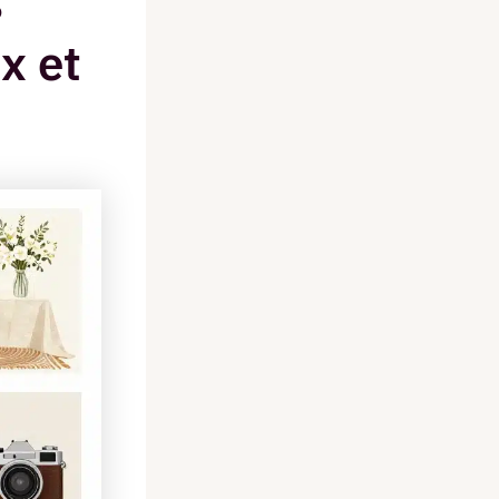
s
x et