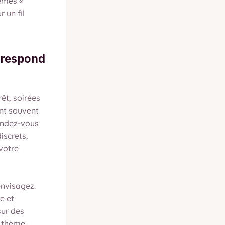
hèmes «
 un fil
rrespond
êt, soirées
nt souvent
andez-vous
iscrets,
 votre
envisagez.
e et
sur des
n thème