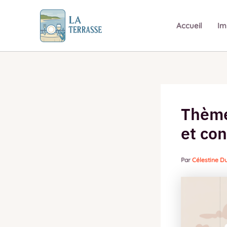
Aller
au
Accueil
Im
contenu
Thème 
et con
Par
Célestine 