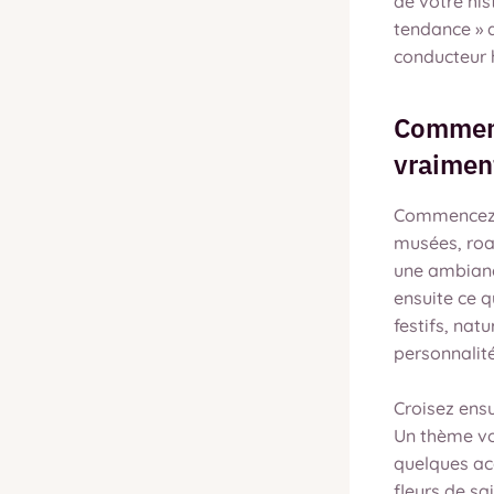
de votre his
tendance » q
conducteur h
Comment
vraimen
Commencez p
musées, roa
une ambianc
ensuite ce q
festifs, nat
personnalité
Croisez ensu
Un thème vo
quelques ac
fleurs de sa