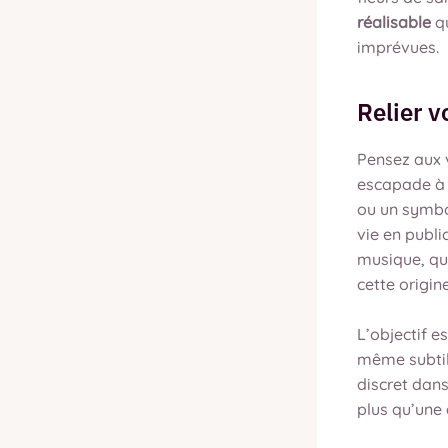
réalisable
qu
imprévues.
Relier v
Pensez aux 
escapade à 
ou un symbol
vie en publi
musique, que
cette origine
L’objectif e
même subtile
discret dans
plus qu’une 