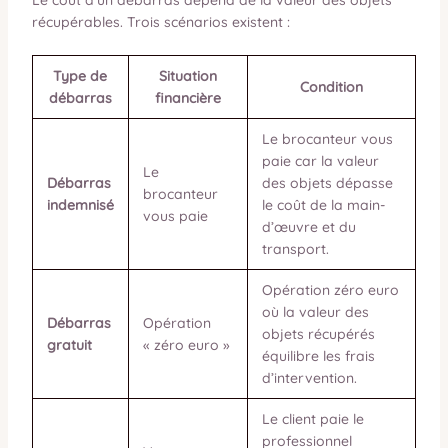
Le coût d’un débarras dépend de la valeur des objets
récupérables. Trois scénarios existent :
Type de
Situation
Condition
débarras
financière
Le brocanteur vous
paie car la valeur
Le
Débarras
des objets dépasse
brocanteur
indemnisé
le coût de la main-
vous paie
d’œuvre et du
transport.
Opération zéro euro
où la valeur des
Débarras
Opération
objets récupérés
gratuit
« zéro euro »
équilibre les frais
d’intervention.
Le client paie le
professionnel