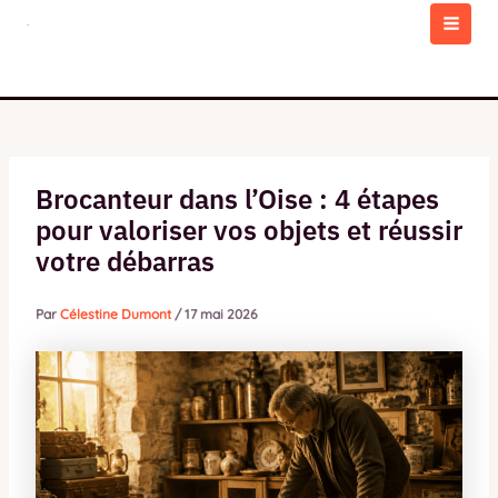
Aller
au
MAI
contenu
MEN
Brocanteur dans l’Oise : 4 étapes
pour valoriser vos objets et réussir
votre débarras
Par
Célestine Dumont
/
17 mai 2026