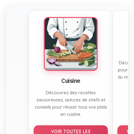
Découvr
pour to
du mont
Cuisine
Découvrez des recettes
savoureuses, astuces de chefs et
conseils pour réussir tous vos plats
en cuisine.
VOIR TOUTES LES
VO