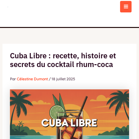
Aller
au
MAI
contenu
MEN
Cuba Libre : recette, histoire et
secrets du cocktail rhum-coca
Par
Célestine Dumont
/
18 juillet 2025