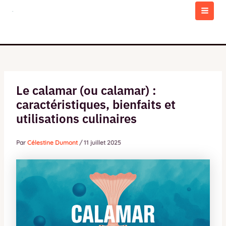
Aller
au
MAI
contenu
MEN
Le calamar (ou calamar) :
caractéristiques, bienfaits et
utilisations culinaires
Par
Célestine Dumont
/
11 juillet 2025