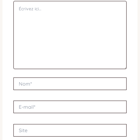
Écrivez
ici…
Nom*
E-
mail*
Site