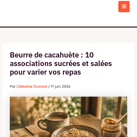
Aller
au
MAI
contenu
MEN
Beurre de cacahuète : 10
associations sucrées et salées
pour varier vos repas
Par
Célestine Dumont
/
11 juin 2026