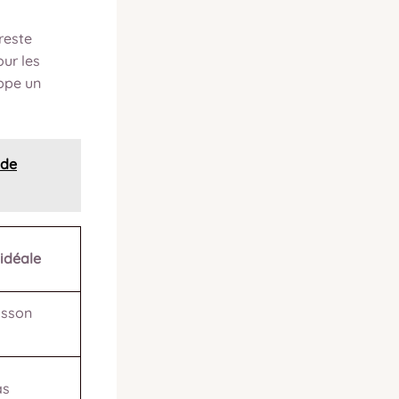
 reste
our les
oppe un
ide
 idéale
isson
as