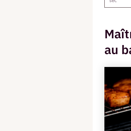
sec
Maît
au b