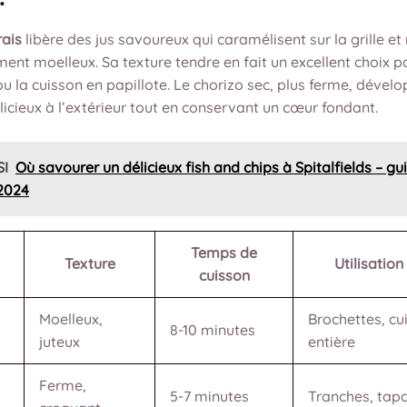
rais
libère des jus savoureux qui caramélisent sur la grille et
ment moelleux. Sa texture tendre en fait un excellent choix p
u la cuisson en papillote. Le chorizo sec, plus ferme, dével
icieux à l’extérieur tout en conservant un cœur fondant.
SI
Où savourer un délicieux fish and chips à Spitalfields – gu
2024
Temps de
Texture
Utilisation
cuisson
Moelleux,
Brochettes, cu
8-10 minutes
juteux
entière
Ferme,
5-7 minutes
Tranches, tap