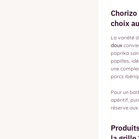
Chorizo 
choix a
La variété d
doux
convien
paprika sans
papilles, id
une complex
porcs ibériq
Pour un bar
apéritif, pu
réserve aux
Produits
la grille 