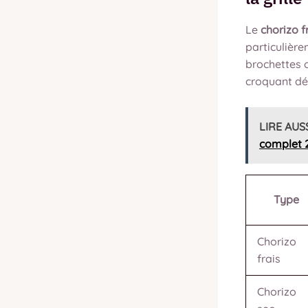
Le
chorizo f
particulière
brochettes o
croquant dél
LIRE AUS
complet 
Type
Chorizo
frais
Chorizo