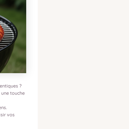
hentiques ?
t une touche
ens.
sir vos