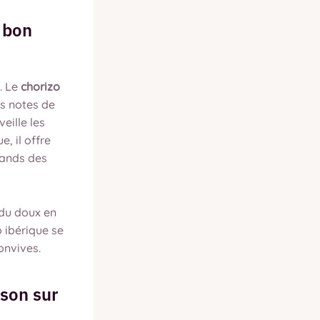
e bon
. Le
chorizo
es notes de
eille les
, il offre
lands des
 du doux en
o ibérique se
onvives.
sson sur