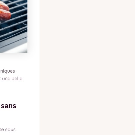
hniques
t une belle
 sans
ate sous