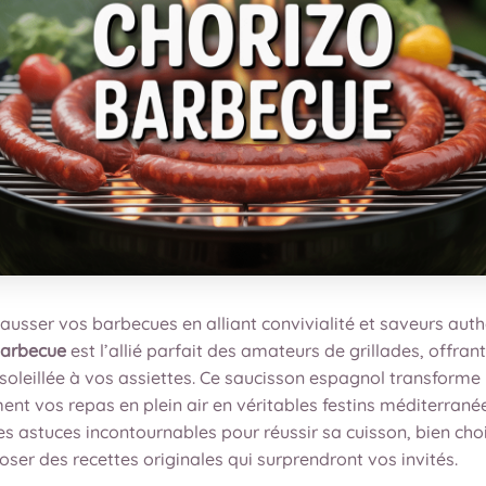
ausser vos barbecues en alliant convivialité et saveurs aut
barbecue
est l’allié parfait des amateurs de grillades, offran
soleillée à vos assiettes. Ce saucisson espagnol transforme
nt vos repas en plein air en véritables festins méditerrané
s astuces incontournables pour réussir sa cuisson, bien choi
 oser des recettes originales qui surprendront vos invités.