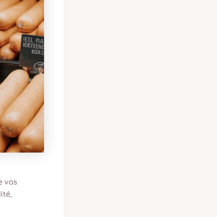
e vos
ité,