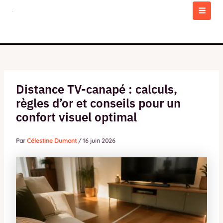
Aller
au
MAI
contenu
MEN
Distance TV-canapé : calculs,
règles d’or et conseils pour un
confort visuel optimal
Par
Célestine Dumont
/
16 juin 2026