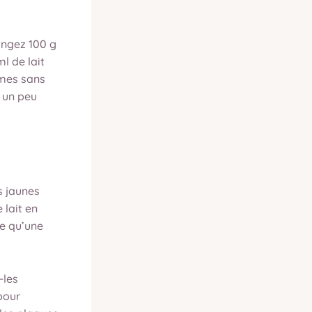
angez 100 g
l de lait
mes sans
, un peu
s jaunes
 lait en
se qu’une
-les
pour