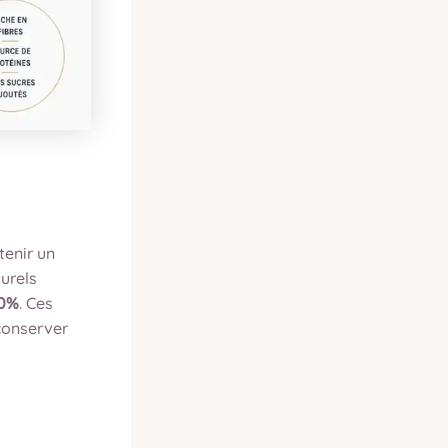
tenir un
turels
 0%
. Ces
conserver