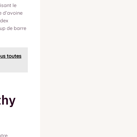
isant le
e d’avoine
ndex
oup de barre
ous toutes
thy
otre