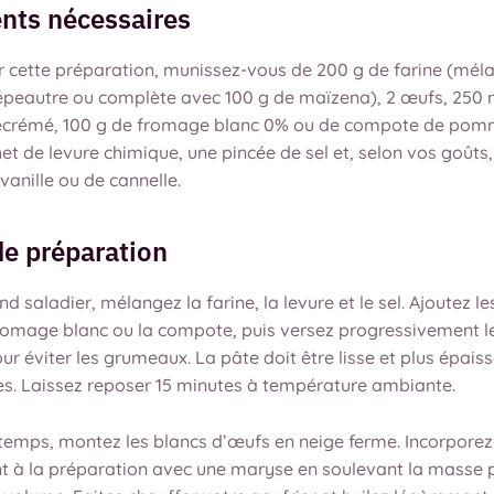
ents nécessaires
er cette préparation, munissez-vous de 200 g de farine (mél
’épeautre ou complète avec 100 g de maïzena), 2 œufs, 250 m
 écrémé, 100 g de fromage blanc 0% ou de compote de pom
het de levure chimique, une pincée de sel et, selon vos goûts
 vanille ou de cannelle.
de préparation
d saladier, mélangez la farine, la levure et le sel. Ajoutez le
fromage blanc ou la compote, puis versez progressivement le
ur éviter les grumeaux. La pâte doit être lisse et plus épais
es. Laissez reposer 15 minutes à température ambiante.
temps, montez les blancs d’œufs en neige ferme. Incorporez
t à la préparation avec une maryse en soulevant la masse 