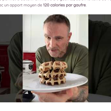
vec un apport moyen de
120 calories par gaufre
.