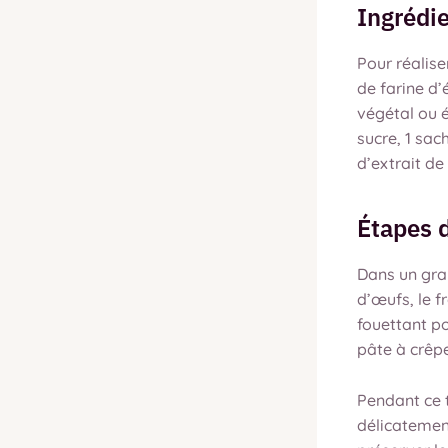
Ingrédi
Pour réalis
de farine d
végétal ou
sucre, 1 sac
d’extrait de
Étapes 
Dans un gran
d’œufs, le 
fouettant po
pâte à crêp
Pendant ce 
délicatemen