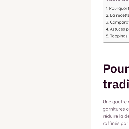
Pourquoi t
La recett
Comparati
Astuces p
Toppings e
Pour
trad
Une gaufre 
garnitures c
réduire la d
raffinés par