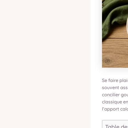
Se faire plai
souvent asso
concilier go
classique en
l’apport cal
Table de