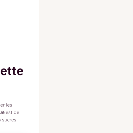
ette
er les
ue
est de
s sucres