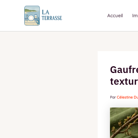
Aller
au
Accueil
Im
contenu
Gaufre
textur
Par
Célestine 