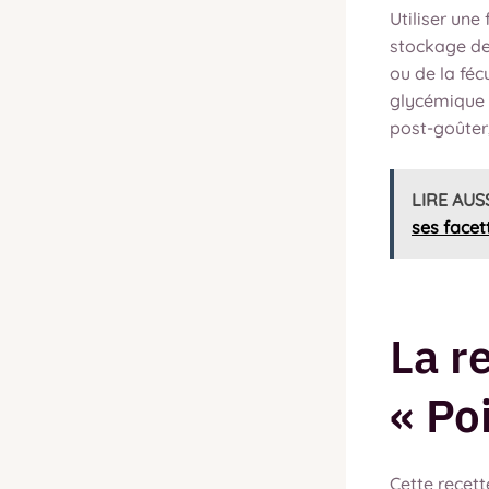
Utiliser une
stockage des
ou de la féc
glycémique d
post-goûter,
LIRE AUS
ses facet
La r
« Po
Cette recett