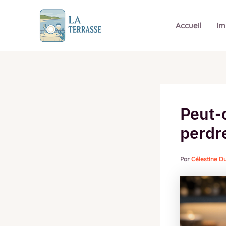
Aller
au
Accueil
Im
contenu
Peut-o
perdr
Par
Célestine 