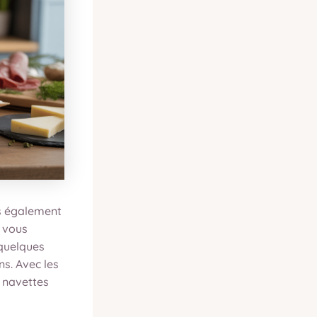
is également
e vous
 quelques
ns. Avec les
s navettes