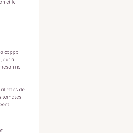
on et le
la coppa
 jour à
armesan ne
rillettes de
es tomates
mpent
er