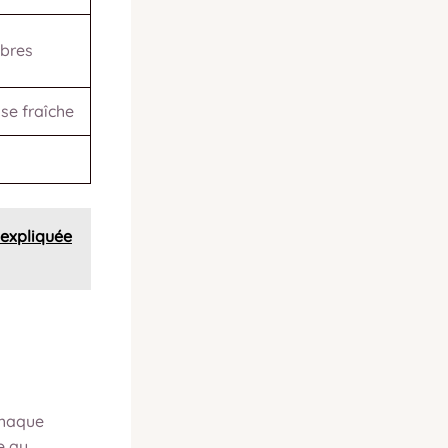
bres
se fraîche
e expliquée
chaque
e au