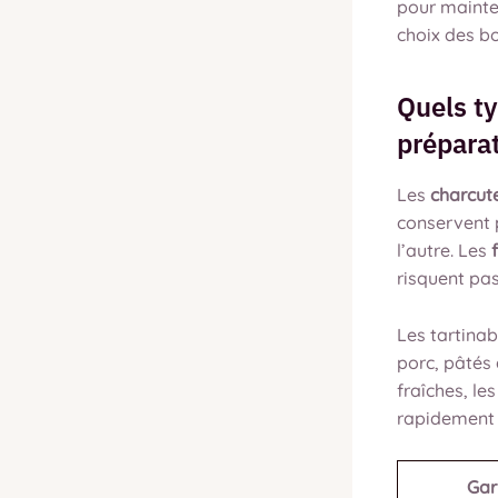
pour mainten
choix des bo
Quels ty
prépara
Les
charcut
conservent p
l’autre. Les
risquent pas
Les tartinab
porc, pâtés
fraîches, l
rapidement 
Gar