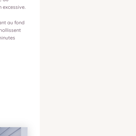
n excessive.
ant au fond
mollissent
minutes