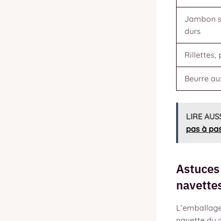
Jambon s
durs
Rillettes
Beurre au
LIRE AUS
pas à pa
Astuces
navette
L’emballage
navette du 