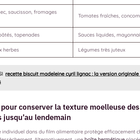
ec, saucisson, fromages
Tomates fraîches, concom
, pâtés, tapenades
Sauces liquides, mayonnai
x herbes
Légumes très juteux
SI
recette biscuit madeleine cyril lignac : la version original
s
 pour conserver la texture moelleuse des
s jusqu’au lendemain
 individuel dans du film alimentaire protège efficacement 
dessèchement. Alternativement, une
boîte hermétique
placé