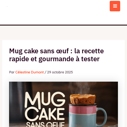
Aller
au
MAI
contenu
MEN
Mug cake sans œuf : la recette
rapide et gourmande à tester
Par
Célestine Dumont
/
29 octobre 2025