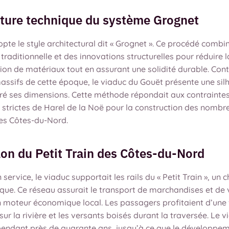
ature technique du système Grognet
opte le style architectural dit « Grognet ». Ce procédé combin
raditionnelle et des innovations structurelles pour réduire l
n de matériaux tout en assurant une solidité durable. Con
assifs de cette époque, le viaduc du Gouët présente une sil
ré ses dimensions. Cette méthode répondait aux contrainte
 strictes de Harel de la Noë pour la construction des nombr
es Côtes-du-Nord.
lon du Petit Train des Côtes-du-Nord
 service, le viaduc supportait les rails du « Petit Train », un 
ique. Ce réseau assurait le transport de marchandises et de
 moteur économique local. Les passagers profitaient d’une
ur la rivière et les versants boisés durant la traversée. Le v
pendant près de quarante ans, jusqu’à ce que le développe