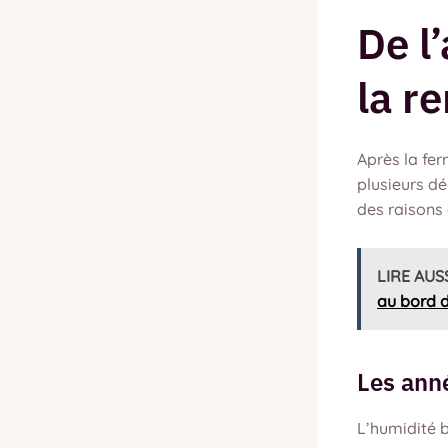
De l
la r
Après la fer
plusieurs dé
des raisons 
LIRE AUS
au bord d
Les ann
L’humidité b