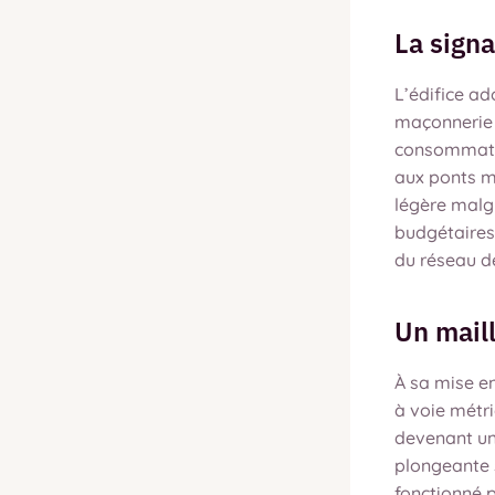
La sign
L’édifice ad
maçonnerie t
consommatio
aux ponts m
légère malg
budgétaires
du réseau d
Un mail
À sa mise en
à voie métr
devenant un
plongeante s
fonctionné 