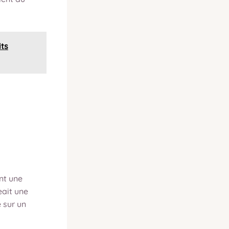
its
nt une
eait une
e sur un