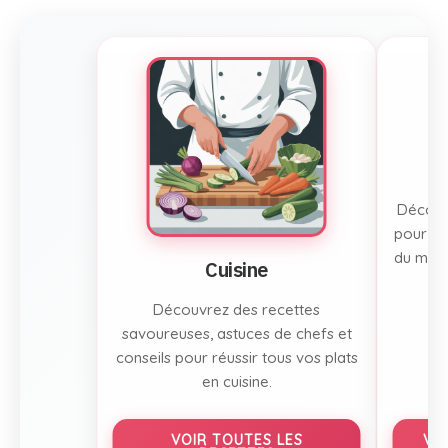
Découvr
pour to
du mont
Cuisine
Découvrez des recettes
savoureuses, astuces de chefs et
conseils pour réussir tous vos plats
en cuisine.
VOIR TOUTES LES
VO