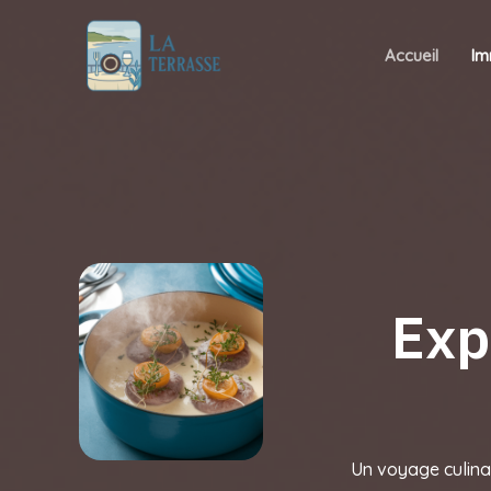
Aller
au
Accueil
Im
contenu
Exp
Un voyage culinai