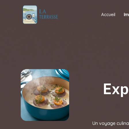
Aller
au
Accueil
Im
contenu
Exp
Un voyage culinai