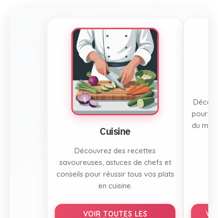
Découvr
pour to
du mont
Cuisine
Découvrez des recettes
savoureuses, astuces de chefs et
conseils pour réussir tous vos plats
en cuisine.
VOIR TOUTES LES
VO