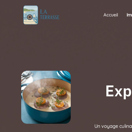
Aller
au
Accueil
Im
contenu
Exp
Un voyage culinai