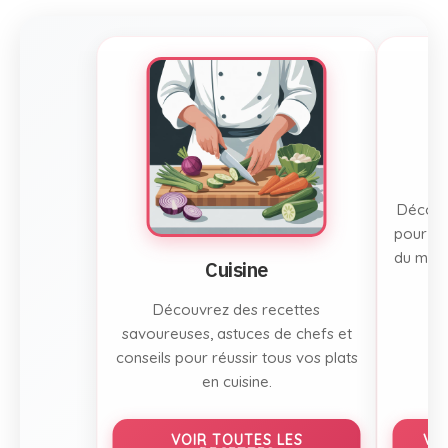
Découvr
pour to
du mont
Cuisine
Découvrez des recettes
savoureuses, astuces de chefs et
conseils pour réussir tous vos plats
en cuisine.
VOIR TOUTES LES
VO