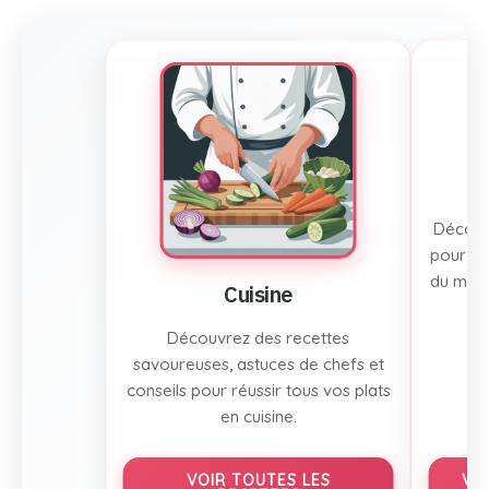
Découvr
pour to
du mont
Cuisine
Découvrez des recettes
savoureuses, astuces de chefs et
conseils pour réussir tous vos plats
en cuisine.
VOIR TOUTES LES
VO