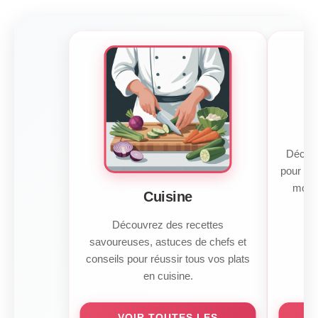
Découv
pour tou
monta
Cuisine
Découvrez des recettes
savoureuses, astuces de chefs et
conseils pour réussir tous vos plats
en cuisine.
VOIR TOUTES LES