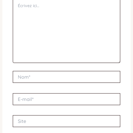
Écrivez
ici…
Nom*
E-
mail*
Site