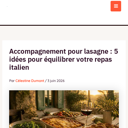
Aller
au
MAI
contenu
MEN
Accompagnement pour lasagne : 5
idées pour équilibrer votre repas
italien
Par
Célestine Dumont
/
3 juin 2026