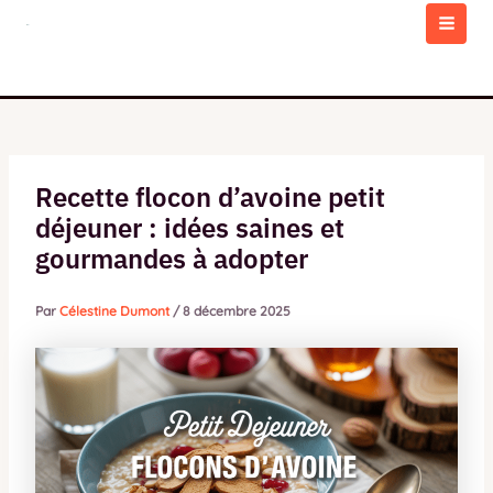
Aller
au
MAI
contenu
MEN
Recette flocon d’avoine petit
déjeuner : idées saines et
gourmandes à adopter
Par
Célestine Dumont
/
8 décembre 2025